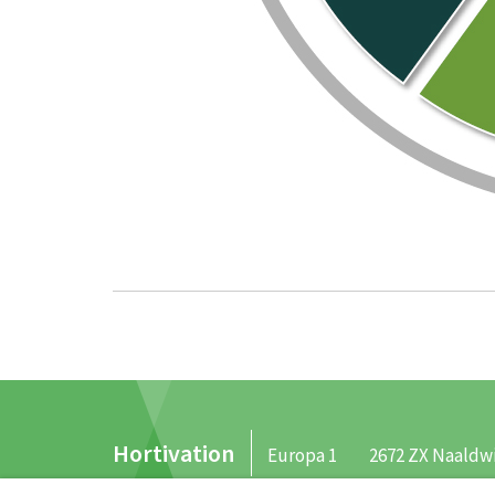
Hortivation
Europa 1
2672 ZX Naaldwi