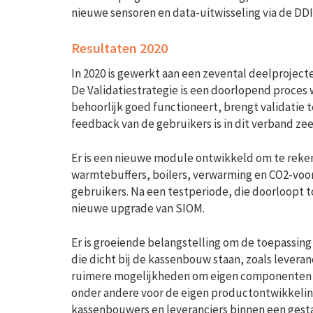
nieuwe sensoren en data-uitwisseling via de D
Resultaten 2020
In 2020 is gewerkt aan een zevental deelproject
De Validatiestrategie is een doorlopend proce
behoorlijk goed functioneert, brengt validatie
feedback van de gebruikers is in dit verband ze
Er is een nieuwe module ontwikkeld om te rek
warmtebuffers, boilers, verwarming en CO
2
-voo
gebruikers. Na een testperiode, die doorloopt 
nieuwe upgrade van SIOM.
Er is groeiende belangstelling om de toepassin
die dicht bij de kassenbouw staan, zoals leveranc
ruimere mogelijkheden om eigen componenten e
onder andere voor de eigen productontwikkelin
kassenbouwers en leveranciers binnen een gest