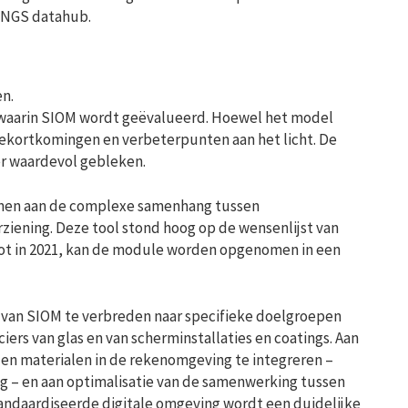
DINGS datahub.
en.
s waarin SIOM wordt geëvalueerd. Hoewel het model
 tekortkomingen en verbeterpunten aan het licht. De
er waardevol gebleken.
enen aan de complexe samenhang tussen
rziening. Deze tool stond hoog op de wensenlijst van
tot in 2021, kan de module worden opgenomen in een
g van SIOM te verbreden naar specifieke doelgroepen
iers van glas en van scherminstallaties en coatings. Aan
n materialen in de rekenomgeving te integreren –
g – en aan optimalisatie van de samenwerking tussen
andaardiseerde digitale omgeving wordt een duidelijke